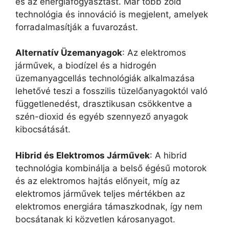
és az energiafogyasztást. Már több zöld
technológia és innováció is megjelent, amelyek
forradalmasítják a fuvarozást.
Alternatív Üzemanyagok
: Az elektromos
járművek, a biodízel és a hidrogén
üzemanyagcellás technológiák alkalmazása
lehetővé teszi a fosszilis tüzelőanyagoktól való
függetlenedést, drasztikusan csökkentve a
szén-dioxid és egyéb szennyező anyagok
kibocsátását.
Hibrid és Elektromos Járművek
: A hibrid
technológia kombinálja a belső égésű motorok
és az elektromos hajtás előnyeit, míg az
elektromos járművek teljes mértékben az
elektromos energiára támaszkodnak, így nem
bocsátanak ki közvetlen károsanyagot.