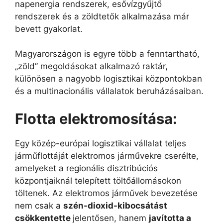
napenergia rendszerek, esővízgyűjtő
rendszerek és a zöldtetők alkalmazása már
bevett gyakorlat.
Magyarországon is egyre több a fenntartható,
„zöld” megoldásokat alkalmazó raktár,
különösen a nagyobb logisztikai központokban
és a multinacionális vállalatok beruházásaiban.
Flotta
e
lektromosítása
:
Egy közép-európai logisztikai vállalat teljes
járműflottáját elektromos járművekre cserélte,
amelyeket a regionális disztribúciós
központjaiknál telepített töltőállomásokon
töltenek. Az elektromos járművek bevezetése
nem csak a
szén-dioxid-kibocsátást
csökkentette
jelentősen, hanem
javította a