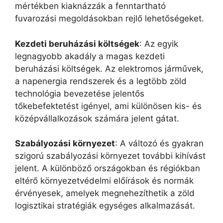
mértékben kiaknázzák a fenntartható
fuvarozási megoldásokban rejlő lehetőségeket.
Kezdeti
b
eruházási
k
öltségek
: Az egyik
legnagyobb akadály a magas kezdeti
beruházási költségek. Az elektromos járművek,
a napenergia rendszerek és a legtöbb zöld
technológia bevezetése jelentős
tőkebefektetést igényel, ami különösen kis- és
középvállalkozások számára jelent gátat.
Szabályozási
k
örnyezet
: A változó és gyakran
szigorú szabályozási környezet további kihívást
jelent. A különböző országokban és régiókban
eltérő környezetvédelmi előírások és normák
érvényesek, amelyek megnehezíthetik a zöld
logisztikai stratégiák egységes alkalmazását.