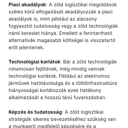
Piaci
a
kadályok
: A zöld logisztikai megoldások
széles körű elfogadását akadályozzák a piaci
akadályok is, mint például az alacsony
fogyasztói tudatosság vagy a zöld technológiák
iránti kereslet hiánya. Emellett a fenntartható
alternatívák magasabb költségei is visszatartó
erőt jelentenek.
Technológiai
k
orlátok
: Bár a zöld technológiák
rohamosan fejlődnek, még mindig vannak
technológiai korlátok. Például az elektromos
járművek hatótávolsága és a töltőinfrastruktúra
hiányosságai korlátozzák ezek hatékony
alkalmazását a hosszú távú fuvarozásban.
Képzés és
t
udatosság
: A zöld logisztikai
stratégiák sikeres bevezetéséhez szükség van
a munkaerő megfelelő képzésére és a