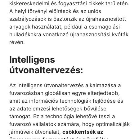
kiskereskedelmi és fogyasztási cikkek területén.
A helyi törvényi előírások és az uniós
szabályozások is ösztönzik az újrahasznosított
anyagok használatát, például a csomagolási
hulladékokra vonatkozó újrahasznosítási kvóták
révén.
Intelligens
ú
tvonaltervezés
:
Az intelligens útvonaltervezés alkalmazása a
fuvarozásban globálisan egyre elterjedtebb,
amit az információs technológiák fejlődése és
az adatelemzési lehetőségek bővülése
támogat. Ez a technológia lehetővé teszi a
fuvarozó vállalatok számára, hogy optimalizálják
járműveik útvonalait,
csökkentsék az