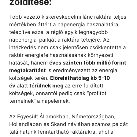
z
öldítése
:
Több vezető kiskereskedelmi lánc raktára teljes
mértékben áttért a napenergia használatára,
telepítve ezzel a régió egyik legnagyobb
napenergia-parkját a raktára tetejére. Az
intézkedés nem csak jelentősen csökkentette a
raktár energiafelhasználásának környezeti
hatását, hanem
éves szinten több millió forint
megtakarítást
is eredményezett az energia
költségek terén.
Előreláthatólag kb 5-10
év
alatt
térülnek meg
az erre fordított
költségek, onnantól pedig csak “profitot
termelnek” a napelemek.
Az Egyesült Államokban, Németországban,
Hollandiában és Skandináviában számos példát
találhatunk fenntartható raktárakra, ahol a