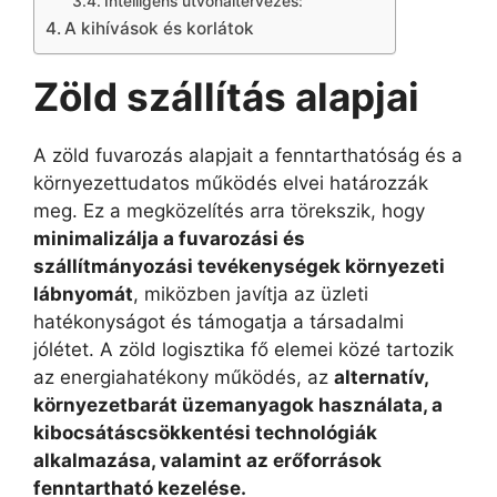
Intelligens útvonaltervezés:
A kihívások és korlátok
Z
öld szállítás alapjai
A zöld fuvarozás alapjait a fenntarthatóság és a
környezettudatos működés elvei határozzák
meg. Ez a megközelítés arra törekszik, hogy
minimalizálja a fuvarozási és
szállítmányozási tevékenységek környezeti
lábnyomát
, miközben javítja az üzleti
hatékonyságot és támogatja a társadalmi
jólétet. A zöld logisztika fő elemei közé tartozik
az energiahatékony működés, az
alternatív,
környezetbarát üzemanyagok használata, a
kibocsátáscsökkentési technológiák
alkalmazása, valamint az erőforrások
fenntartható kezelése.