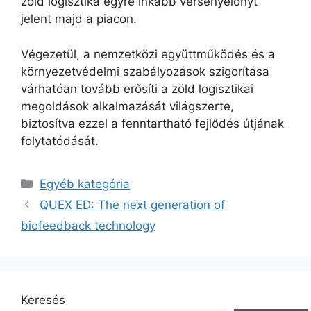
zöld logisztika egyre inkább versenyelőnyt
jelent majd a piacon.
Végezetül, a nemzetközi együttműködés és a
környezetvédelmi szabályozások szigorítása
várhatóan tovább erősíti a zöld logisztikai
megoldások alkalmazását világszerte,
biztosítva ezzel a fenntartható fejlődés útjának
folytatódását.
Kategória
Egyéb kategória
QUEX ED: The next generation of
biofeedback technology
Keresés