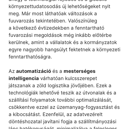
környezettudatosodás új lehetőségeket nyit
meg. Már most láthatóak változások a
fuuvarozás tekintetében. Valószínüleg
a következő évtizedekben a fenntartható
fuvarozási megoldások még inkább előtérbe
kerülnek, amint a vállalatok és a kormányzatok
egyre nagyobb hangsúlyt fektetnek a környezeti
fenntarthatóságra.
Az
automatizáció
és a
mesterséges
intelligencia
várhatóan kulcsszerepet
játszanak a zöld logisztika jövőjében. Ezek a
technológiák lehetővé teszik az útvonalak és a
szállítási folyamatok további optimalizálását,
csökkentve ezzel az üzemanyag-fogyasztást és
a kibocsátást. Ezenfelül, az adatvezérelt
döntéshozatal javítani fogja a szállítmányozási
lánc hatékonyságát, minimalizálva a felesleges