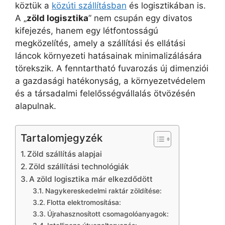
köztük a
közúti szállításban
és logisztikában is.
A „
zöld logisztika
” nem csupán egy divatos
kifejezés, hanem egy létfontosságú
megközelítés, amely a szállítási és ellátási
láncok környezeti hatásainak minimalizálására
törekszik. A fenntartható fuvarozás új dimenziói
a gazdasági hatékonyság, a környezetvédelem
és a társadalmi felelősségvállalás ötvözésén
alapulnak.
Tartalomjegyzék
Zöld szállítás alapjai
Zöld szállítási technológiák
A zöld logisztika már elkezdődött
Nagykereskedelmi raktár zöldítése:
Flotta elektromosítása:
Újrahasznosított csomagolóanyagok: